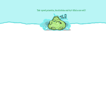
Tak vpred priatelia, iba klobása má byť dlhá a nie reči!